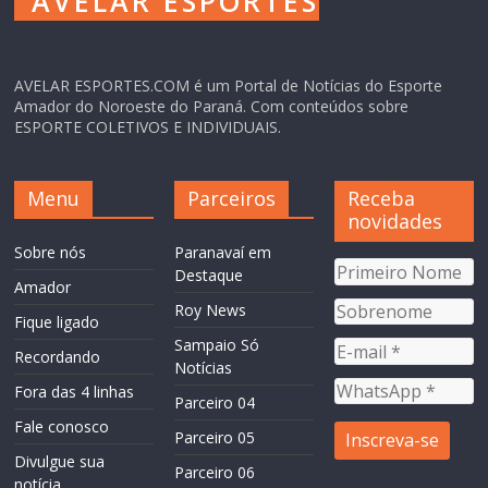
AVELAR ESPORTES.COM é um Portal de Notícias do Esporte
Amador do Noroeste do Paraná. Com conteúdos sobre
ESPORTE COLETIVOS E INDIVIDUAIS.
Menu
Parceiros
Receba
novidades
Sobre nós
Paranavaí em
Destaque
Amador
Roy News
Fique ligado
Sampaio Só
Recordando
Notícias
Fora das 4 linhas
Parceiro 04
Fale conosco
Parceiro 05
Divulgue sua
Parceiro 06
notícia