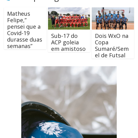
Matheus
Felipe,”
pensei que a
Covid-19
Sub-17 do
Dois WxO na
durasse duas
ACP goleia
Copa
semanas”
em amistoso
Sumaré/Sem
el de Futsal