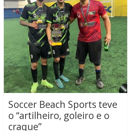
Noroeste
do
Paraná
Soccer Beach Sports teve
o “artilheiro, goleiro e o
craque”