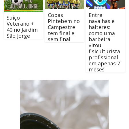
Copas
Entre
Suíço
Pintebem no
navalhas e
Veterano +
Campestre
halteres:
40 no Jardim
tem final e
como uma
São Jorge
semifinal
barbeira
virou
fisiculturista
profissional
em apenas 7
meses