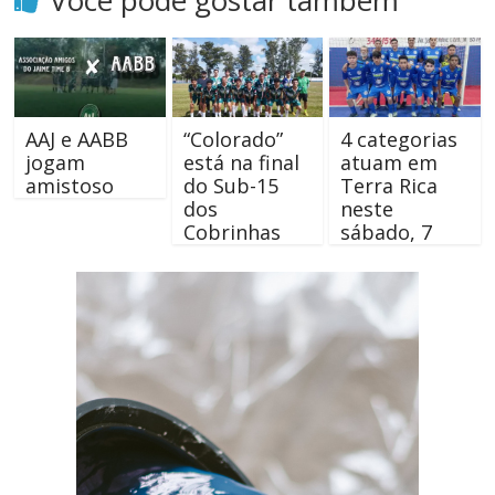
Você pode gostar também
AAJ e AABB
“Colorado”
4 categorias
jogam
está na final
atuam em
amistoso
do Sub-15
Terra Rica
dos
neste
Cobrinhas
sábado, 7