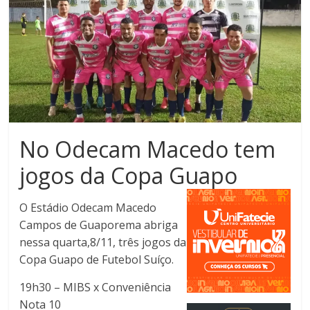
Noroeste
do
Paraná
No Odecam Macedo tem
jogos da Copa Guapo
O Estádio Odecam Macedo
Campos de Guaporema abriga
nessa quarta,8/11, três jogos da
Copa Guapo de Futebol Suíço.
19h30 – MIBS x Conveniência
Nota 10