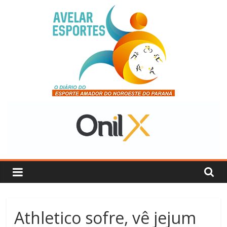
Pular
para
o
conteúdo
Avelar
Esportes
O
Diário
do
Esporte
Amador
Athletico sofre, vê jejum
do