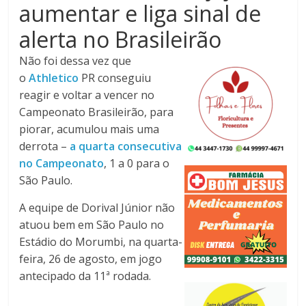
aumentar e liga sinal de
Noroeste
do
alerta no Brasileirão
Paraná
Não foi dessa vez que
o
Athletico
PR conseguiu
reagir e voltar a vencer no
Campeonato Brasileirão, para
piorar, acumulou mais uma
derrota –
a quarta consecutiva
no Campeonato
, 1 a 0 para o
São Paulo.
A equipe de Dorival Júnior não
atuou bem em São Paulo no
Estádio do Morumbi, na quarta-
feira, 26 de agosto, em jogo
antecipado da 11ª rodada.