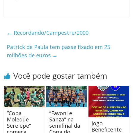
←
Recordando/Campestre/2000
Patrick de Paula tem passe fixado em 25
milhões de euros
→
Você pode gostar também
“Copa
“Favoni e
Moleque
Sanza” na
Jogo
Serelepe”
semifinal da
Beneficente
começa
Copa do