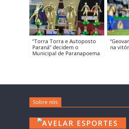
“Torra Torra e Autoposto
“Geovan
Paraná” decidem o
na vitó
Municipal de Paranapoema
Sobre nós