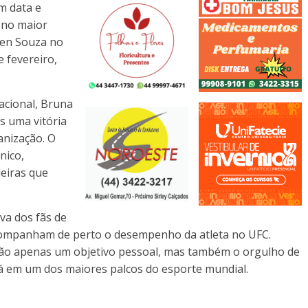
m data e
 no maior
len Souza no
e fevereiro,
acional, Bruna
s uma vitória
anização. O
nico,
leiras que
va dos fãs de
ompanham de perto o desempenho da atleta no UFC.
ão apenas um objetivo pessoal, mas também o orgulho de
á em um dos maiores palcos do esporte mundial.