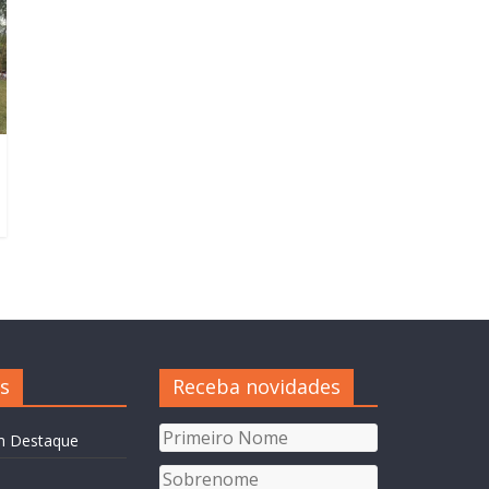
s
Receba novidades
m Destaque