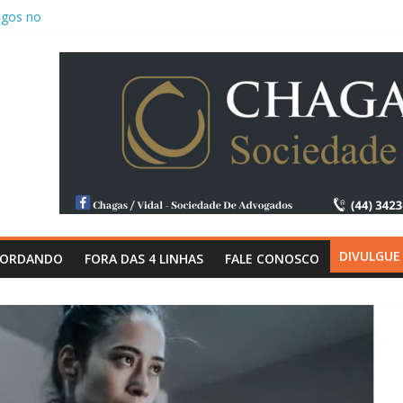
ogos no
16
endência” em
ipes inscritas
e o
i Nacional” de
premiação,
omeça dia 15
oão Queiroz e
o os reforços do
 para a Copa
DIVULGUE
CORDANDO
FORA DAS 4 LINHAS
FALE CONOSCO