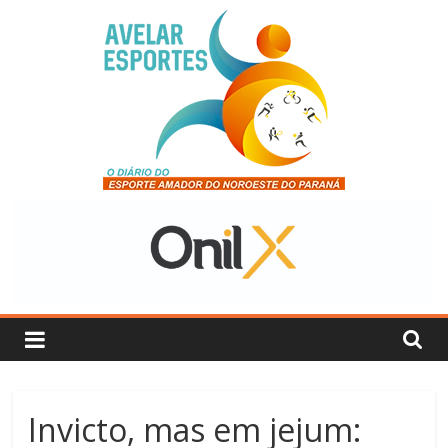
Pular
para
o
conteúdo
Avelar
Esportes
O
Diário
do
Esporte
Amador
Invicto, mas em jejum:
do