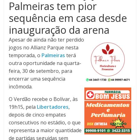
Palmeiras tem pior
Noroeste
do
sequência em casa desde
Paraná
inauguração da arena
Apesar de ainda não ter perdido
jogos no Allianz Parque nesta
temporada, o
Palmeiras
terá
outra oportunidade na quarta-
feira, 30 de setembro, para
encerrar uma sequência
incômoda.
O Verdão recebe o Bolívar, às
19h15, pela
Libertadores
,
depois de cinco empates
consecutivos no estádio, o que
representa a maior quantidade
de partidas seguidas sem