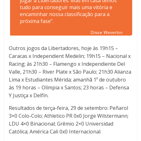
jogar a Libertadores. Mas em casa temos
tudo para conseguir mais uma vitória e
encaminhar nossa classificação para a
próxima fase”.
Disse Weverton
Outros jogos da Libertadores, hoje às 19h15 –
Caracas x Independient Medelin; 19h15 – Nacional x
Racing; às 21h30 – Flamengo x Independiente Del
Valle, 21h30 – River Plate x São Paulo; 21h30 Alianza
Lima x Estudiantes Mérida; amanhã 1º de outubro
às 19 horas – Olímpia x Santos; 23 horas – Defensa
Y Justiça x Delfín.
Resultados de terça-feira, 29 de setembro: Peñarol
3×0 Colo-Colo; Athletico PR 0x0 Jorge Wilstermann;
LDU 4×0 Binacional; Grêmio 2×0 Universidad
Católica; América Cali 0x0 Internacional.