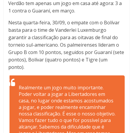
Verdão tem apenas um jogo em casa até agora: 3 a
1 contra o Guaraní, em março.
Nesta quarta-feira, 30/09, o empate com o Bolívar
basta para o time de Vanderlei Luxemburgo
garantir a classificação para as oitavas de final do
torneio sul-americano. Os palmeirenses lideram o
Grupo B com 10 pontos, seguidos por Guaraní (sete
pontos), Bolívar (quatro pontos) e Tigre (um
ponto).
Realmente um jogo muito importante.
Poder voltar a jogar a Libertadores em
casa, no lugar onde estamos acostumados
a jogar, e poder realmente encaminhar
nossa classificação. É esse o nosso objetivo.
Vamos fazer tudo o que for possível para
alcançar. Sabemos da dificuldade que é