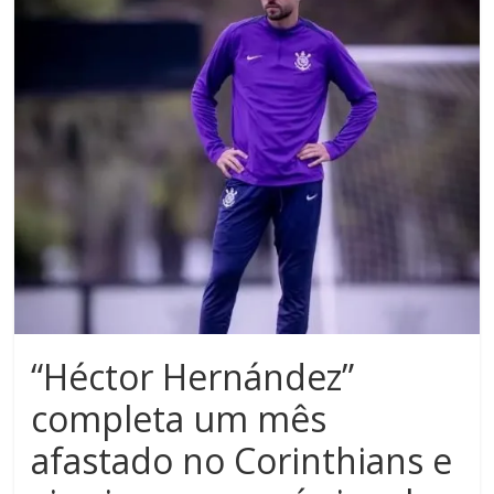
Noroeste
do
Paraná
“Héctor Hernández”
completa um mês
afastado no Corinthians e