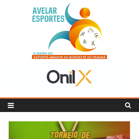
Pular
para
o
conteúdo
Avelar
Esportes
O
Diário
do
Esporte
Amador
do