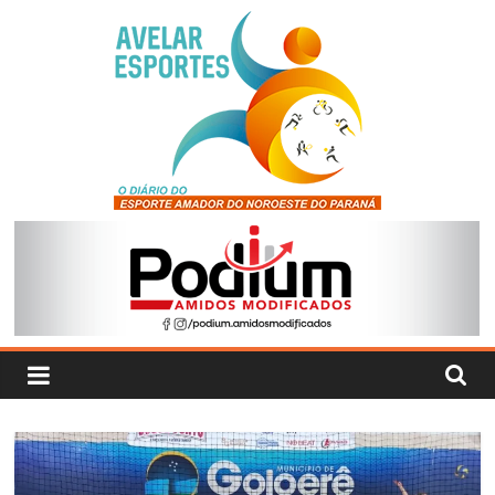
Pular
para
o
conteúdo
Avelar
Esportes
O
Diário
do
Esporte
Amador
do