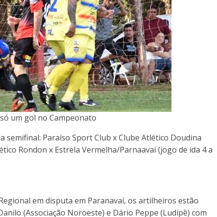
 só um gol no Campeonato
a semifinal: Paraíso Sport Club x Clube Atlético Doudina
lético Rondon x Estrela Vermelha/Parnaavaí (jogo de ida 4 a
egional em disputa em Paranavaí, os artilheiros estão
, Danilo (Associação Noroeste) e Dário Peppe (Ludipê) com