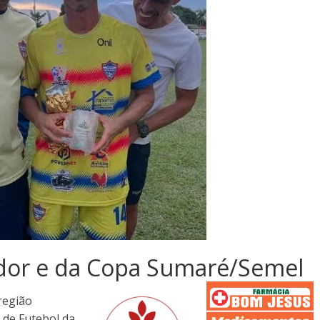
ador e da Copa Sumaré/Semel
região
 de Futebol da