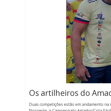
Os artilheiros do Am
Duas competições estão em andamento na 
Noroeste, o Campeonato Amador/Cota Fácil