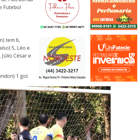
e Futebol
n) tem 6,
íso) 5, Léo e
 Júlio César e
ndon) 1 gol.