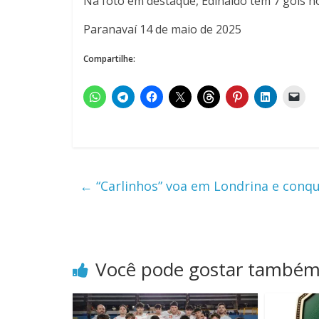
Na foto em destaque, Edinaldo tem 7 gols 
Paranavaí 14 de maio de 2025
Compartilhe:
←
“Carlinhos” voa em Londrina e conqui
Você pode gostar també