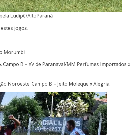
 pela Ludipê/AltoParaná
estes jogos.
io Morumbi.
de. Campo B – XV de Paranavaí/MM Perfumes Importados x
ção Noroeste. Campo B – Jeito Moleque x Alegria.