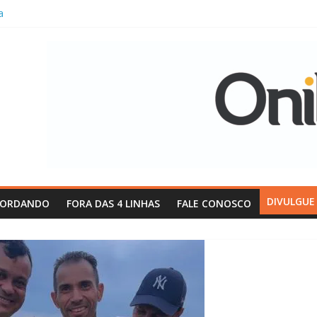
a
e Futsal Menor
cefunopa
Pontalinda,
mpeão por equipe
a premiação da
Patrocínio
nça na área:
u o Corinthians
Inter
e o
i Nacional” de
DIVULGUE
CORDANDO
FORA DAS 4 LINHAS
FALE CONOSCO