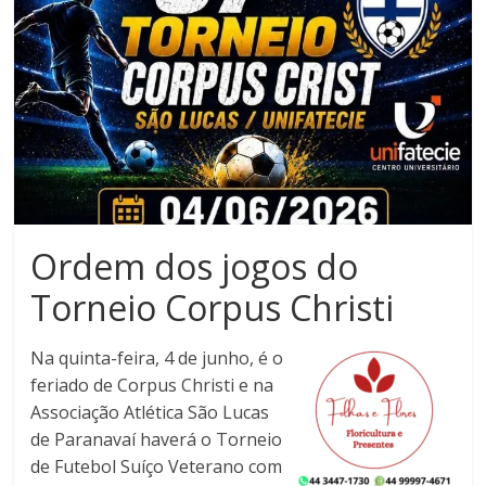
Noroeste
do
Paraná
Ordem dos jogos do
Torneio Corpus Christi
Na quinta-feira, 4 de junho, é o
feriado de Corpus Christi e na
Associação Atlética São Lucas
de Paranavaí haverá o Torneio
de Futebol Suíço Veterano com