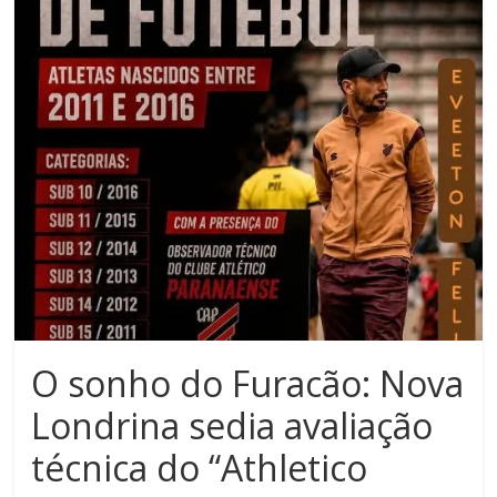
Noroeste
do
Paraná
O sonho do Furacão: Nova
Londrina sedia avaliação
técnica do “Athletico