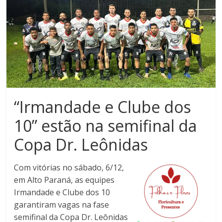
Noroeste
do
Paraná
“Irmandade e Clube dos
10” estão na semifinal da
Copa Dr. Leônidas
Com vitórias no sábado, 6/12,
em Alto Paraná, as equipes
Irmandade e Clube dos 10
garantiram vagas na fase
semifinal da Copa Dr. Leônidas