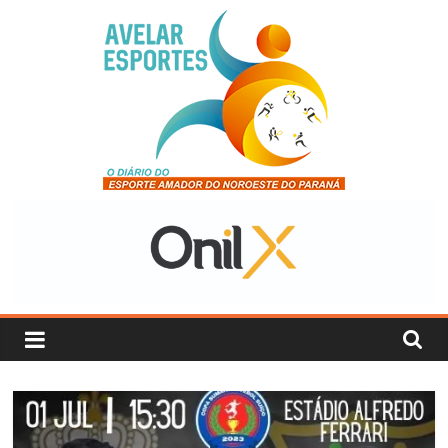
Pular
para
o
conteúdo
Avelar
Esportes
O
Diário
do
Esporte
Amador
do