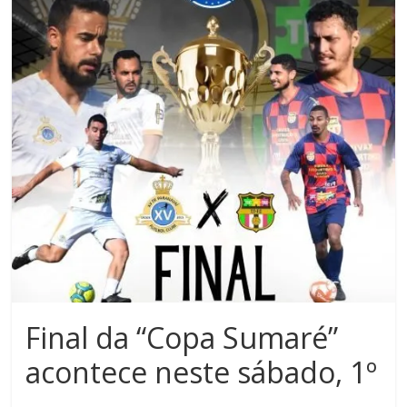
Noroeste
do
Paraná
Final da “Copa Sumaré”
acontece neste sábado, 1º