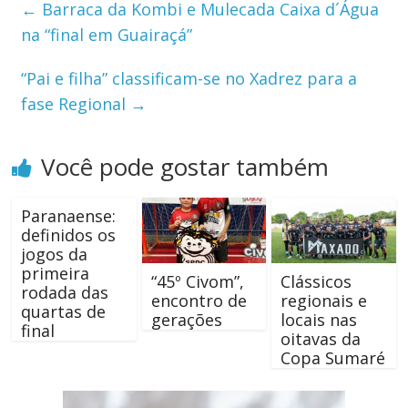
←
Barraca da Kombi e Mulecada Caixa d´Água
na “final em Guairaçá”
“Pai e filha” classificam-se no Xadrez para a
fase Regional
→
Você pode gostar também
Paranaense:
definidos os
jogos da
primeira
“45º Civom”,
Clássicos
rodada das
encontro de
regionais e
quartas de
gerações
locais nas
final
oitavas da
Copa Sumaré