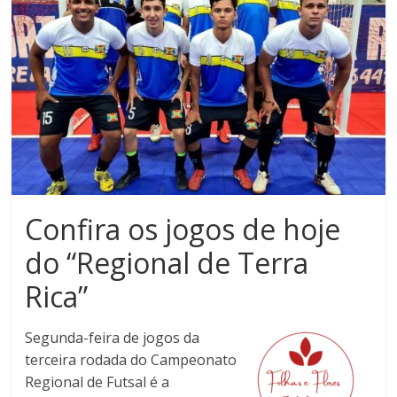
Noroeste
do
Paraná
Confira os jogos de hoje
do “Regional de Terra
Rica”
Segunda-feira de jogos da
terceira rodada do Campeonato
Regional de Futsal é a