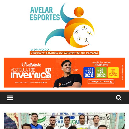
Pular
para
o
conteúdo
Avelar
Esportes
O
Diário
do
Esporte
Amador
do