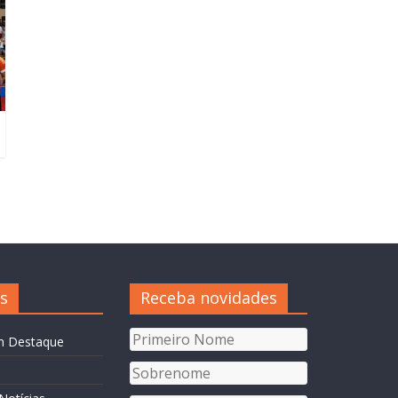
s
Receba novidades
m Destaque