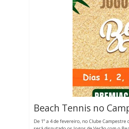
Beach Tennis no Camp
De 1º a 4 de fevereiro, no Clube Campestre 
será disputado os Jogos de Verão com o Be