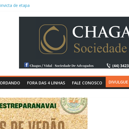
invicta de etapa
oleibol Sub-15
promovido pelo
 duplas, “Maycon
s campeões
os do Nenê”
a na Copa Sr.
a premiação da
Patrocínio
Paranavaí reúnem
is a partir de 10
DIVULGUE
CORDANDO
FORA DAS 4 LINHAS
FALE CONOSCO