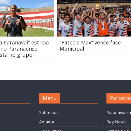
co Paranavaí” estreia
“Fatecie Max” vence fase
, no Paranaense,
Municipal
está no grupo
Menu
Parceiro
Sobre nós
Paranavaí e
Amador
Roy News