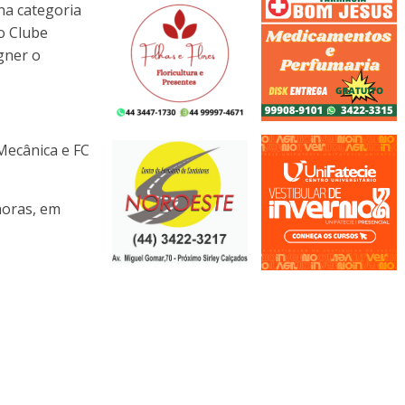
na categoria
o Clube
gner o
Mecânica e FC
horas, em