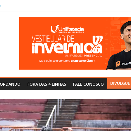
a
e Futsal Menor
cefunopa
Pontalinda,
mpeão por equipe
a premiação da
Patrocínio
nça na área:
u o Corinthians
Inter
e o
i Nacional” de
DIVULGUE
CORDANDO
FORA DAS 4 LINHAS
FALE CONOSCO